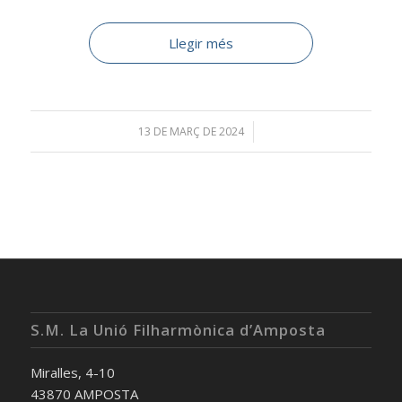
Llegir més
13 DE MARÇ DE 2024
/
S.M. La Unió Filharmònica d’Amposta
Miralles, 4-10
43870 AMPOSTA