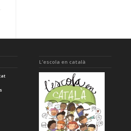
L’escola en català
tat
ès