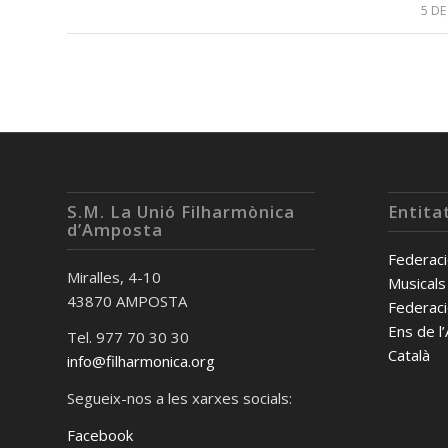
5 DE
S.M. La Unió Filharmònica
Entita
d’Amposta
Federaci
Miralles, 4-10
Musicals
43870 AMPOSTA
Federaci
Ens de l
Tel. 977 70 30 30
Català
info@filharmonica.org
Segueix-nos a les xarxes socials:
Facebook