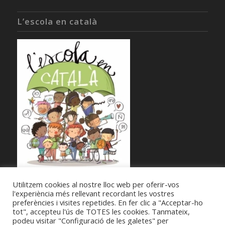
L’escola en català
Utilitzem cookies al nostre lloc web per oferir-vos
l'experiència més rellevant recordant les vostres
preferències i visites repetides. En fer clic a "Acceptar-ho
tot", accepteu l'ús de TOTES les cookies. Tanmateix,
podeu visitar "Configuració de les galetes" per