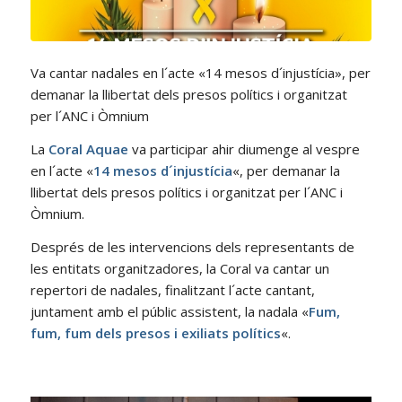
Va cantar nadales en l´acte «14 mesos d´injustícia», per
demanar la llibertat dels presos polítics i organitzat
per l´ANC i Òmnium
La
Coral Aquae
va participar ahir diumenge al vespre
en l´acte «
14 mesos d´injustícia
«, per demanar la
llibertat dels presos polítics i organitzat per l´ANC i
Òmnium.
Després de les intervencions dels representants de
les entitats organitzadores, la Coral va cantar un
repertori de nadales, finalitzant l´acte cantant,
juntament amb el públic assistent, la nadala «
Fum,
fum, fum dels presos i exiliats polítics
«.