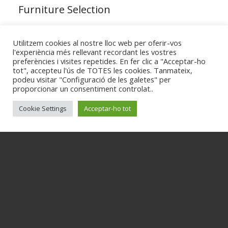
Furniture Selection
Utilitzem cookies al nostre lloc web per oferir-vos
Lorem ipsum dolor sit amet, consectetuer adipiscing
l'experiència més rellevant recordant les vostres
elit. Aenean commodo ligula eget dolor. Aenean
preferències i visites repetides. En fer clic a "Acceptar-ho
massa. Cum sociis natoque penatibus et magnis dis
tot", accepteu l'ús de TOTES les cookies. Tanmateix,
podeu visitar "Configuració de les galetes" per
parturient montes, nascetur ridiculus mus. Donec
proporcionar un consentiment controlat..
quam felis, ultricies nec, pellentesque eu, pretium quis,
sem. Nulla consequat massa quis enim.
Cookie Settings
Acceptar-ho tot
&
Light
Shadow