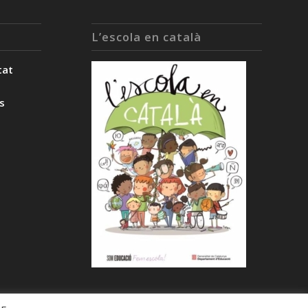
L’escola en català
tat
ès