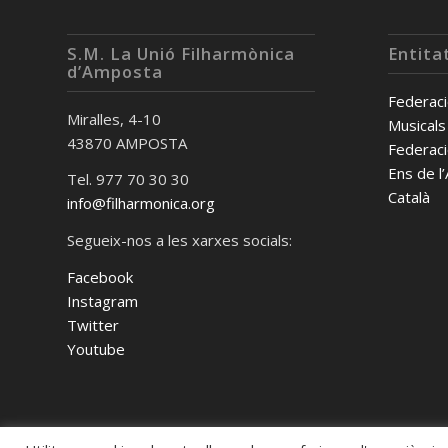
S.M. La Unió Filharmònica
Entita
d’Amposta
Federaci
Miralles, 4-10
Musicals
43870 AMPOSTA
Federaci
Ens de l
Tel. 977 70 30 30
Català
info@filharmonica.org
Segueix-nos a les xarxes socials:
Facebook
Instagram
Twitter
Youtube