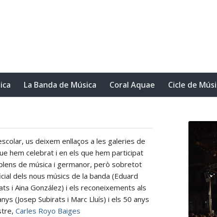
ica
La Banda de Música
Coral Aquae
Cicle de Mús
scolar, us deixem enllaços a les galeries de
ue hem celebrat i en els que hem participat
plens de música i germanor, però sobretot
icial dels nous músics de la banda (Eduard
ats i Aina González) i els reconeixements als
anys (Josep Subirats i Marc Lluís) i els 50 anys
stre,
Carles Royo Baiges