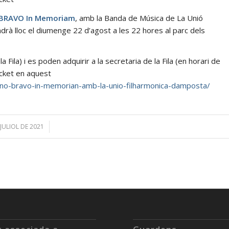
 BRAVO In Memoriam
, amb la Banda de Música de La Unió
drà lloc el diumenge 22 d’agost a les 22 hores al parc dels
 Fila) i es poden adquirir a la secretaria de la Fila (en horari de
icket en aquest
nino-bravo-in-memorian-amb-la-unio-filharmonica-damposta/
 JULIOL DE 2021
/