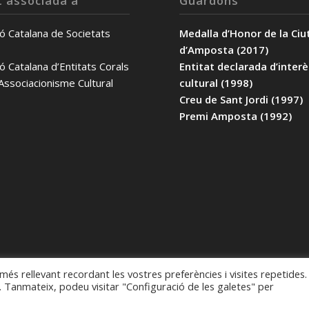
t associada a
Guardons
ó Catalana de Societats
Medalla d’Honor de la Ciu
d’Amposta (2017)
ó Catalana d’Entitats Corals
Entitat declarada d’inter
’Associacionisme Cultural
cultural (1998)
Creu de Sant Jordi (1997)
Premi Amposta (1992)
 més rellevant recordant les vostres preferències i visites repetides.
s. Tanmateix, podeu visitar "Configuració de les galetes" per
 Theme by Kriesi