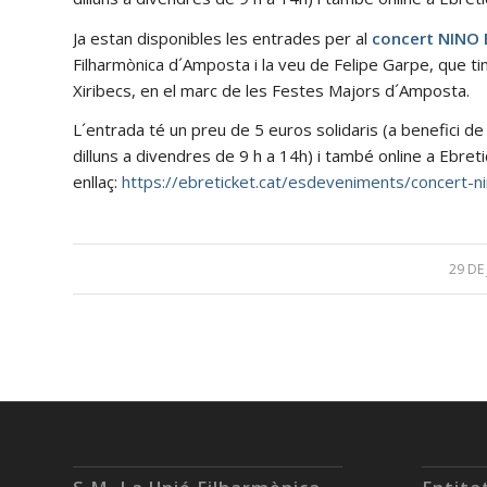
Ja estan disponibles les entrades per al
concert NINO
Filharmònica d´Amposta i la veu de Felipe Garpe, que tin
Xiribecs, en el marc de les Festes Majors d´Amposta.
L´entrada té un preu de 5 euros solidaris (a benefici de la
dilluns a divendres de 9 h a 14h) i també online a Ebret
enllaç:
https://ebreticket.cat/esdeveniments/concert-
29 DE