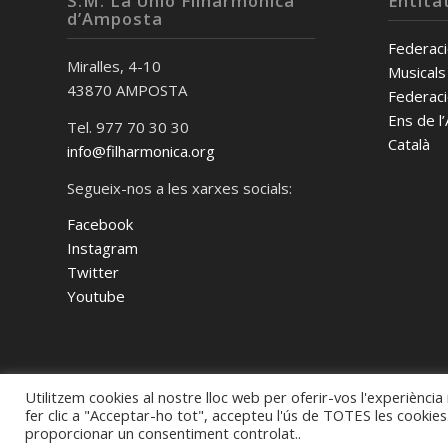
S.M. La Unió Filharmònica
Entita
d’Amposta
Federaci
Miralles, 4-10
Musicals
43870 AMPOSTA
Federaci
Ens de l
Tel. 977 70 30 30
Català
info@filharmonica.org
Segueix-nos a les xarxes socials:
Facebook
Instagram
Twitter
Youtube
Utilitzem cookies al nostre lloc web per oferir-vos l'experiència
fer clic a "Acceptar-ho tot", accepteu l'ús de TOTES les cookie
© Copyright -
Societat Musical La Unió Filharmònica d'Amposta
-
Enfold
proporcionar un consentiment controlat..