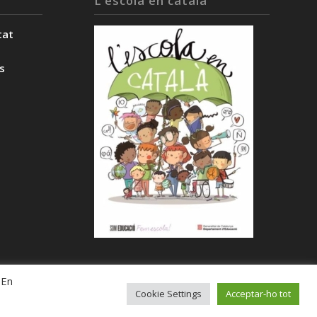
L’escola en català
tat
ès
 En
Cookie Settings
Acceptar-ho tot