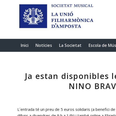
Inici
Notícies
La Societat
Escola de Mús
Ja estan disponibles 
NINO BRAV
L´entrada té un preu de 5 euros solidaris (a benefici de la
dilluns a divendres de 9 h a 14h) i també online a Ebret