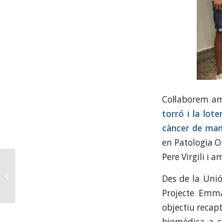
Col·laborem a
torró i la lote
càncer de ma
en Patologia On
Pere Virgili i 
Benvinguts a l’Escola
de Música de la Unió
Des de la Unió
Filharmònica
Projecte Emma
d’Amposta
objectiu recapt
biomèdica a c