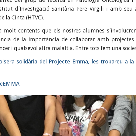
stitut d´Investigació Sanitària Pere Virgili i amb seu 
e la Cinta (HTVC).
fa molt contents que els nostres alumnes s´involucre
ncia de la importància de col·laborar amb projectes
cer i qualsevol altra malaltia. Entre tots fem una societ
olsera solidària del Projecte Emma, les trobareu a la 
cteEMMA