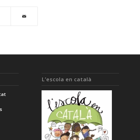
L’escola en català
tat
ès