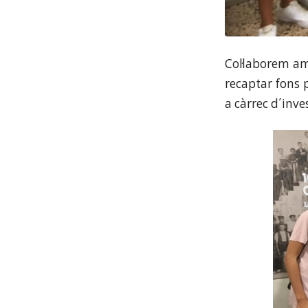
Col·laborem am
recaptar fons 
a càrrec d´inve