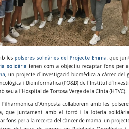
mb les
polseres solidàries del
Projecte Emma
, que ju
ria solidària
tenen com a objectiu recaptar fons per 
ma
, un projecte d´investigació biomèdica a càrrec del 
cològica i Bioinformàtica (PO&B) de l´Institut d´Invest
amb seu a l´Hospital de Tortosa Verge de la Cinta (HTVC).
 Filharmònica d´Amposta col·laborem amb les polseres
, que juntament amb el torró i la loteria solidàr
ar fons per a la recerca del càncer de mama, un project
àrrec del grup de recerca en Patologia Oncològica i 