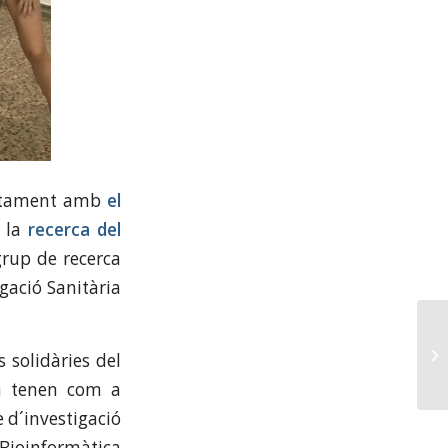
ntament amb
el
a la
recerca del
grup de recerca
igació Sanitària
 solidàries del
ia tenen com a
e d´investigació
Bioinformàtica