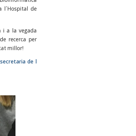
a l´Hospital de
n i a la vegada
 de recerca per
at millor!
secretaria de l