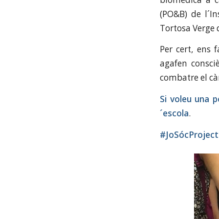
(PO&B) de l´In
Tortosa Verge d
Per cert, ens 
agafen consciè
combatre el càn
Si voleu una p
´escola
.
#JoSócProje