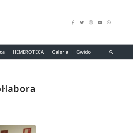
ica
HEMEROTECA
Galeria
Gwido
l·labora