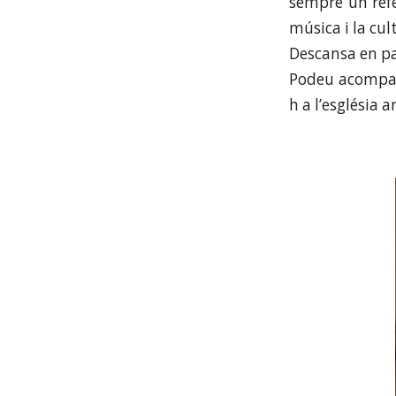
sempre un refe
música i la cul
Descansa en p
Podeu acompany
h a l’església 