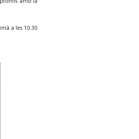
ompromís amb la
emà a les 10.30