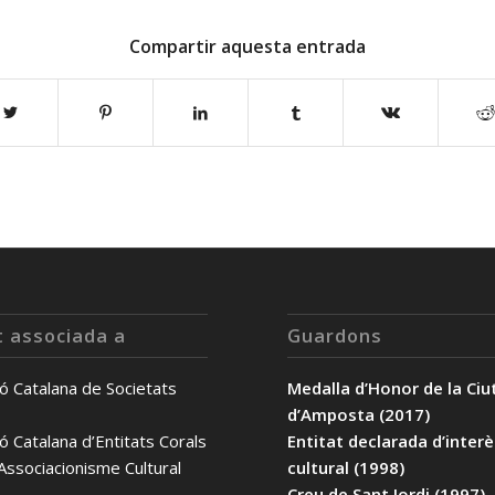
Compartir aquesta entrada
t associada a
Guardons
ó Catalana de Societats
Medalla d’Honor de la Ciu
d’Amposta (2017)
ó Catalana d’Entitats Corals
Entitat declarada d’inter
’Associacionisme Cultural
cultural (1998)
Creu de Sant Jordi (1997)