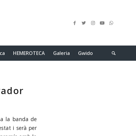
ica
HEMEROTECA
Galeria
Gwido
vador
r a la banda de
stat i serà per