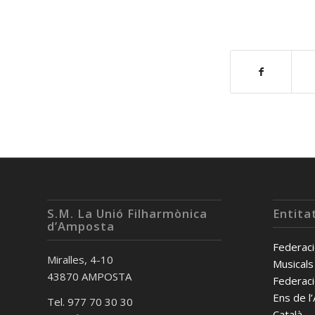
S.M. La Unió Filharmònica
Entita
d’Amposta
Federaci
Miralles, 4-10
Musicals
43870 AMPOSTA
Federaci
Ens de l
Tel. 977 70 30 30
Català