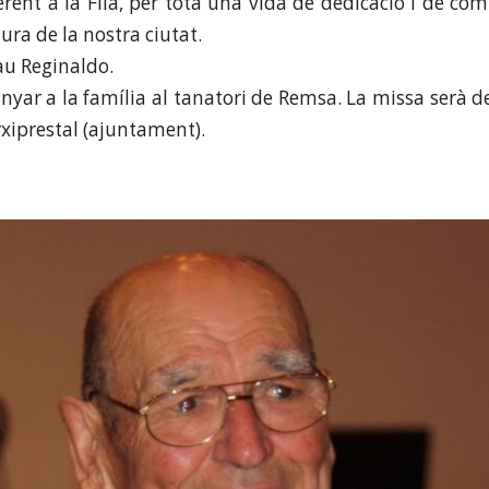
rent a la Fila, per tota una vida de dedicació i de c
tura de la nostra ciutat.
au Reginaldo.
ar a la família al tanatori de Remsa. La missa serà d
arxiprestal (ajuntament).