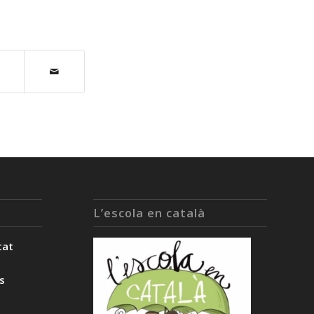
L’escola en català
tat
ès