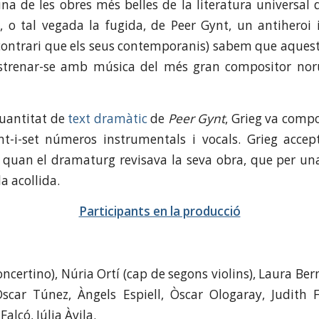
na de les obres més belles de la literatura universal de
ic, o tal vegada la fugida, de Peer Gynt, un antiheroi i
l contrari que els seus contemporanis) sabem que aquest
estrenar-se amb música del més gran compositor noru
uantitat de
text dramàtic
de
Peer Gynt
, Grieg va comp
t-i-set números instrumentals i vocals. Grieg accept
, quan el dramaturg revisava la seva obra, que per u
a acollida.
Participants en la producció
ncertino), Núria Ortí (cap de segons violins), Laura Be
Òscar Túnez, Àngels Espiell, Òscar Ologaray, Judith 
alcó, Júlia Àvila.