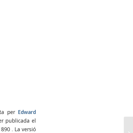
ta per
Edward
er publicada el
890 . La versió