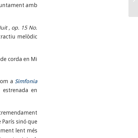
, juntament amb
it , op. 15 No.
tractiu melòdic
 de corda en Mi
 com a
Simfonia
r estrenada en
tremendament
 París sinó que
iment lent més