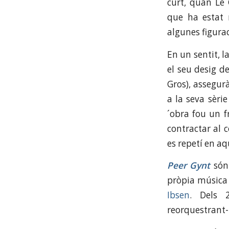
curt, quan Le 
que ha estat 
algunes figura
En un sentit, l
el seu desig d
Gros), assegurà
a la seva sèrie
´obra fou un f
contractar al 
es repetí en aq
Peer Gynt
són
pròpia música 
Ibsen
. Dels 
reorquestrant-