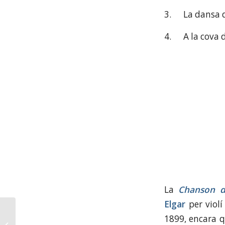
3.
La dansa 
4.
A la cova 
La
Chanson d
Elgar
per violí
1899, encara q