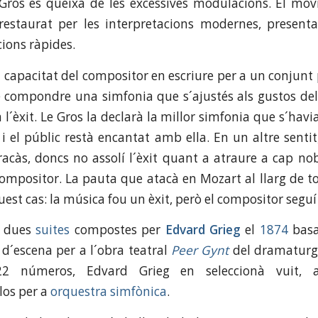
Gros es queixà de les excessives modulacions. El mov
restaurat per les interpretacions modernes, presenta
cions ràpides.
a capacitat del compositor en escriure per a un conjunt
e compondre una simfonia que s´ajustés als gustos del 
 l´èxit. Le Gros la declarà la millor simfonia que s´havi
 i el públic restà encantat amb ella. En un altre sentit
racàs, doncs no assolí l´èxit quant a atraure a cap nob
compositor. La pauta que atacà en Mozart al llarg de to
uest cas: la música fou un èxit, però el compositor seguí
 dues
suites
compostes per
Edvard Grieg
el
1874
basa
d´escena per a l´obra teatral
Peer Gynt
del dramaturg
22 números, Edvard Grieg en seleccionà vuit, ar
los per a
orquestra simfònica
.