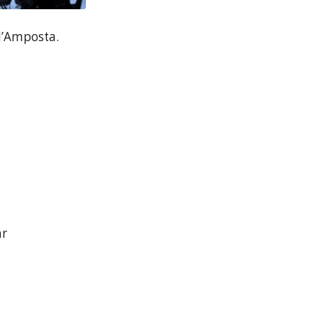
 d’Amposta.
r