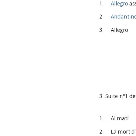
1.
Allegro
as
2.
Andantin
3.
Allegro
3. Suite nº1 d
1.
Al matí
2.
La mort d