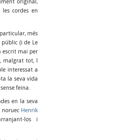
iment original,
 les cordes en
 particular, més
públic (i de Le
a escrit mai per
, malgrat tot, l
le interessat a
ta la seva vida
 sense feina.
des en la seva
 noruec
Henrik
ranjant-los i