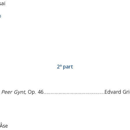
sai
o
2ª part
e
Peer Gynt,
Op. 46………………………………………Edv
’Âse