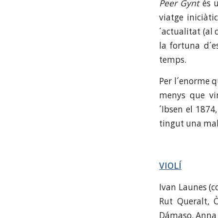
Peer Gynt
és u
viatge iniciàt
´actualitat (a
la fortuna d´
temps.
Per l´enorme q
menys que vin
´Ibsen el 1874
tingut una mal
VIOLÍ
Ivan Launes (co
Rut Queralt, 
Dámaso, Anna F