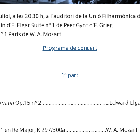
uliol, a les 20.30 h, a l´auditori de la Unió Filharmònica
 d’E. Elgar Suite nº 1 de Peer Gynt d’E. Grieg
31 Paris de W. A. Mozart
Programa de concert
1ª part
 matin
Op.15 nº 2………………………………………..Edward Elga
1 en Re Major, K
297/300a……………………….W. A. Mozart