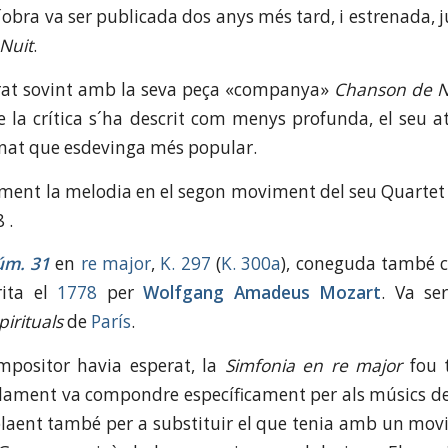
l´obra va ser publicada dos anys més tard, i estrenada
Nuit
.
rat sovint amb la seva peça «companya»
Chanson de Nu
e la crítica
s´ha descrit com menys profunda, el seu a
onat que esdevinga més popular.
ument la melodia en el segon moviment del seu Quartet
 .
úm. 31
en
re major
,
K. 297
(
K. 300a
), coneguda també
rita el
1778
per
Wolfgang Amadeus Mozart
. Va se
irituals
de
París
.
mpositor havia esperat, la
Simfonia en re major
fou 
lament va compondre específicament per als músics de
laent també per a substituir el que tenia amb un mov