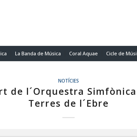
ica
La Banda de Música
Coral Aquae
Cicle de Mús
NOTÍCIES
t de l´Orquestra Simfònica
Terres de l´Ebre