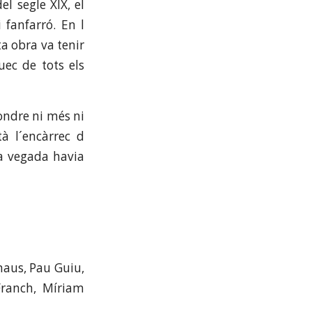
l segle XIX, el
 fanfarró. En l
a obra va tenir
ec de tots els
ondre ni més ni
à l´encàrrec d
na vegada havia
rnaus, Pau Guiu,
Franch, Míriam