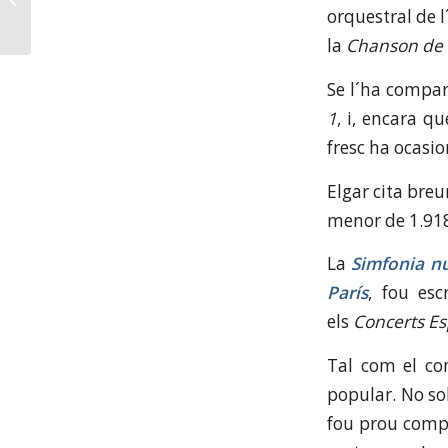
orquestral de 
la
Chanson de 
Se l´ha compa
1
, i, encara qu
fresc ha ocasi
Elgar cita bre
menor de 1.918
La
Simfonia n
París
, fou esc
els
Concerts Esp
Tal com el co
popular. No so
fou prou comp