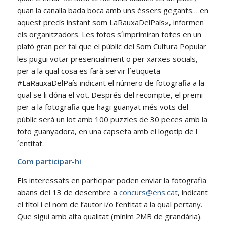
quan la canalla bada boca amb uns éssers gegants… en
aquest precís instant som LaRauxaDelPaís», informen
els organitzadors. Les fotos s´imprimiran totes en un
plafó gran per tal que el públic del Som Cultura Popular
les pugui votar presencialment o per xarxes socials,
per a la qual cosa es farà servir l´etiqueta
#LaRauxaDelPaís indicant el número de fotografia a la
qual se li dóna el vot. Després del recompte, el premi
per a la fotografia que hagi guanyat més vots del
públic serà un lot amb 100 puzzles de 30 peces amb la
foto guanyadora, en una capseta amb el logotip de l
´entitat.
Com participar-hi
Els interessats en participar poden enviar la fotografia
abans del 13 de desembre a
concurs@ens.cat
, indicant
el títol i el nom de l’autor i/o l’entitat a la qual pertany.
Que sigui amb alta qualitat (mínim 2MB de grandària).