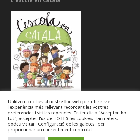
Utilitzem cookies al nostre lloc web per oferir-vos
l'experiència més rellevant recordant les vostres
preferències i visites repetides. En fer clic a "Acceptar-ho
tot", accepteu l'ús de TOTES les cookies. Tanmateix,
podeu visitar "Configuració de les galetes" per
proporcionar un consentiment controlat..
© Copyright -
Societat Musical La Unió Filharmònica d'Amposta
-
Enfold