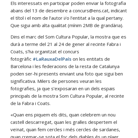
Els interessats en participar poden enviar la fotografia
abans del 13 de desembre a concurs@ens.cat, indicant
el títol i el nom de l’autor i/o l’entitat a la qual pertany.
Que sigui amb alta qualitat (mínim 2MB de grandària).
Dins el marc del Som Cultura Popular, la mostra que es
durà a terme del 21 al 24 de gener al recinte Fabra i
Coats, s’ha organitzat el concurs
fotogràfic
#LaRauxaDelPaís
on les entitats de
Barcelona i les federacions de la resta de Catalunya
poden ser-hi presents enviant una foto que sigui ben
significativa. Milers de persones veuran les
fotografies, ja que s’exposaran en un dels espais
principals de la mostra Som Cultura Popular, al recinte
de la Fabra i Coats.
«Quan ens piquem els dits, quan celebrem un nou
castell descarregat, quan les gralles despertem el
veïnat, quan fem cercles i més cercles de sardanes,
quan cremar-se sota el foc dels diables és un plaer,