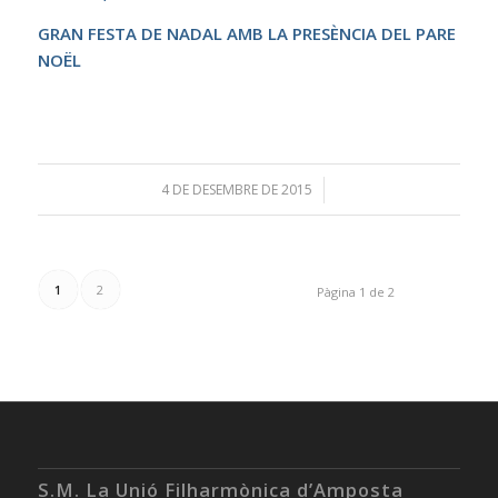
GRAN FESTA DE NADAL AMB LA PRESÈNCIA DEL PARE
NOËL
4 DE DESEMBRE DE 2015
/
1
2
Pàgina 1 de 2
S.M. La Unió Filharmònica d’Amposta