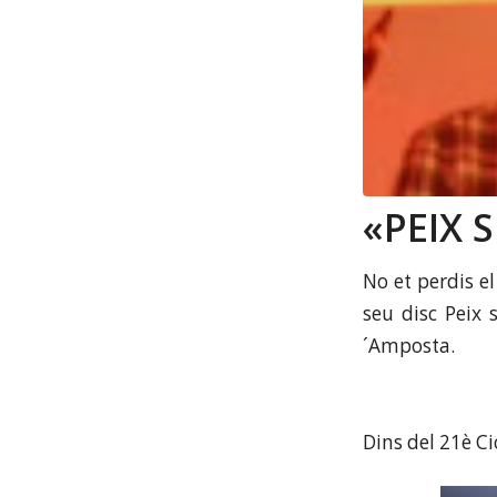
«PEIX 
No et perdis e
seu disc Peix 
´Amposta.
Dins del 21è C