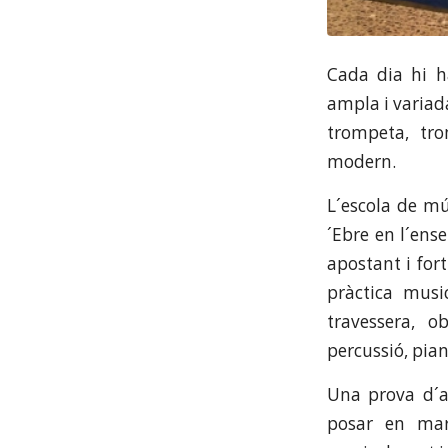
Cada dia hi h
ampla i variada
trompeta, tro
modern.
L´escola de mú
´Ebre en l´ens
apostant i for
pràctica musi
travessera, o
percussió, pian
Una prova d´ai
posar en mar