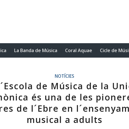
ica
La Banda de Música
Coral Aquae
Cicle de Mús
NOTÍCIES
´Escola de Música de la Un
mònica és una de les pionere
res de l´Ebre en l´ensenya
musical a adults