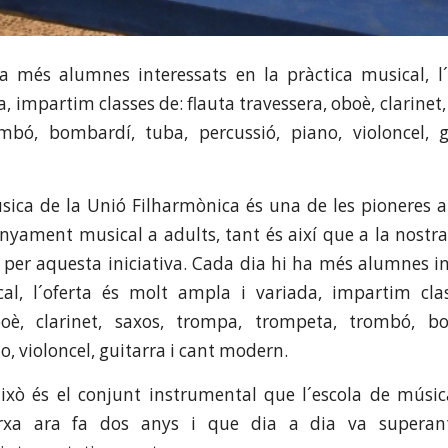
a més alumnes interessats en la pràctica musical, l´
, impartim classes de: flauta travessera, oboè, clarinet
mbó, bombardí, tuba, percussió, piano, violoncel, g
sica de la Unió Filharmònica és una de les pioneres a 
enyament musical a adults, tant és així que a la nostr
t per aquesta iniciativa. Cada dia hi ha més alumnes in
cal, l´oferta és molt ampla i variada, impartim clas
boè, clarinet, saxos, trompa, trompeta, trombó, b
o, violoncel, guitarra i cant modern.
xò és el conjunt instrumental que l´escola de músic
xa ara fa dos anys i que dia a dia va superant-