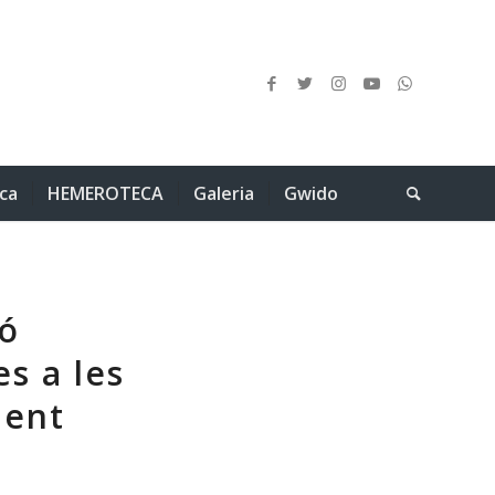
ica
HEMEROTECA
Galeria
Gwido
ió
s a les
ment