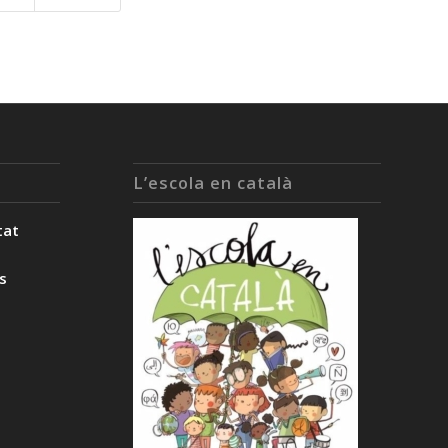
L’escola en català
tat
ès