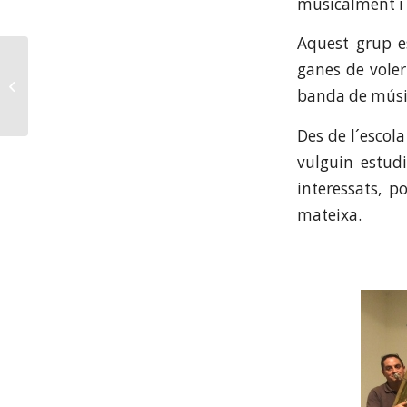
musicalment i 
Aquest grup e
La Federació Catalana de Societats
ganes de voler
Musicals (FCSM), convoca el 2n
banda de músic
Concurs de...
Des de l´escola
vulguin estud
interessats, 
mateixa.