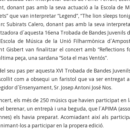
t, donant pas amb la seva actuació a la Escola de 
ets” que van interpretar “Legend”, “The lion sleeps tonigh
arc Subirats Calero, donant pas amb la seva interpret
nitzadora d´aquesta 16ena Trobada de Bandes Juvenils d
´Escola de Música de la Unió Filharmònica d´Ampost
nt Gisbert van finalitzar el concert amb “Reflections fo
 última peça, una sardana “Sota el mas Ventós”.
el seu pas per aquesta XVI Trobada de Bandes Juvenil
escollit com a obsequi un faristol que va ser entregat 
egidor d´Ensenyament, Sr. Josep Antoni José Nos.
oncert, els més de 250 músics que havien participat en 
el berenar, un entrepà i una beguda, que l´APIMA (asso
nes) els havia preparat. Acomiadant així als partici
nimant-los a participar en la propera edició.