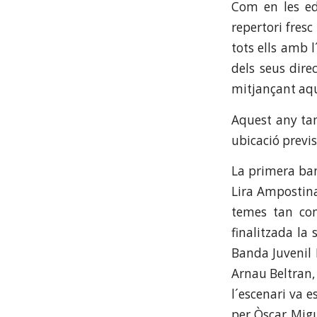
Com en les edi
repertori fresc
tots ells amb l
dels seus dire
mitjançant aqu
Aquest any tam
ubicació previst
La primera ban
Lira Ampostina
temes tan con
finalitzada la
Banda Juvenil 
Arnau Beltran, 
l´escenari va e
per Òscar Migu