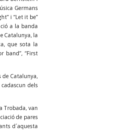
Música Germans
t” i “Let it be”
ació a la banda
e Catalunya, la
a, que sota la
r band”, “First
s de Catalunya,
a cadascun dels
la Trobada, van
ciació de pares
pants d´aquesta