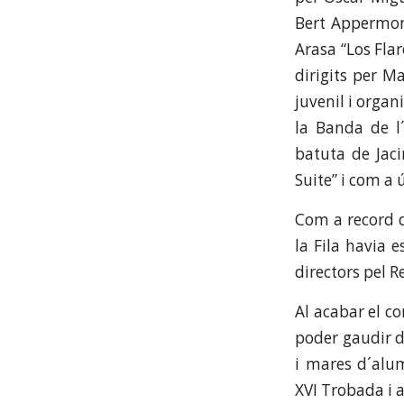
Bert Appermon
Arasa “Los Flar
dirigits per M
juvenil i orga
la Banda de l
batuta de Jaci
Suite” i com a
Com a record d
la Fila havia 
directors pel R
Al acabar el c
poder gaudir d
i mares d´alum
XVI Trobada i a