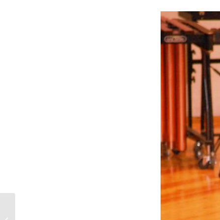
El barri del Centre comença les
seves festes amb música de