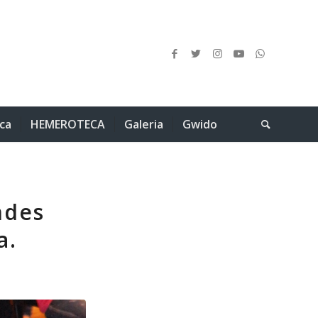
ica
HEMEROTECA
Galeria
Gwido
ndes
a.