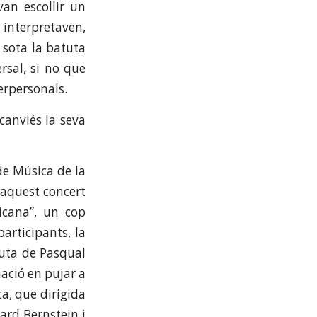
van escollir un
a interpretaven,
l sota la batuta
rsal, si no que
erpersonals.
canviés la seva
de Música de la
 aquest concert
icana”, un cop
articipants, la
tuta de Pasqual
mació en pujar a
ca, que dirigida
ard Bernstein i