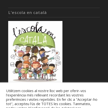
L’escola en català
Utilitzem cookies al nostre lloc web per oferir-vos
l'experiència més rellevant recordant les vostres
preferències i visites repetides. En fer clic a "Acceptar-ho
tot", accepteu l'ús de TOTES les cookies. Tanmateix,