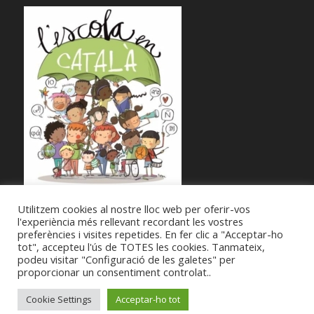
Utilitzem cookies al nostre lloc web per oferir-vos
l'experiència més rellevant recordant les vostres
preferències i visites repetides. En fer clic a "Acceptar-ho
tot", accepteu l'ús de TOTES les cookies. Tanmateix,
podeu visitar "Configuració de les galetes" per
proporcionar un consentiment controlat..
© Copyright -
Societat Musical La Unió Filharmònica d'Amposta
-
Enfold
Cookie Settings
Acceptar-ho tot
Theme by Kriesi