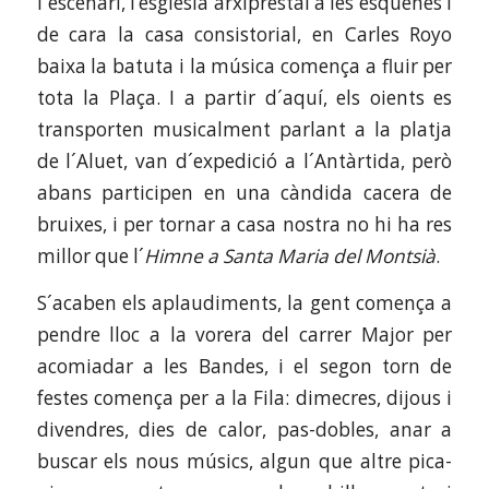
l´escenari, l’església arxiprestal a les esquenes i
de cara la casa consistorial, en Carles Royo
baixa la batuta i la música comença a fluir per
tota la Plaça. I a partir d´aquí, els oients es
transporten musicalment parlant a la platja
de l´Aluet, van d´expedició a l´Antàrtida, però
abans participen en una càndida cacera de
bruixes, i per tornar a casa nostra no hi ha res
millor que l´
Himne a Santa Maria del Montsià
.
S´acaben els aplaudiments, la gent comença a
pendre lloc a la vorera del carrer Major per
acomiadar a les Bandes, i el segon torn de
festes comença per a la Fila: dimecres, dijous i
divendres, dies de calor, pas-dobles, anar a
buscar els nous músics, algun que altre pica-