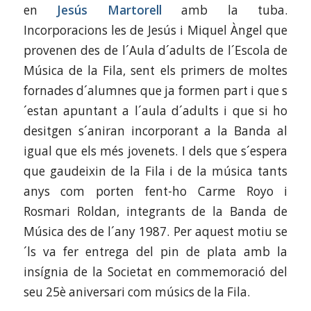
en
Jesús Martorell
amb la tuba.
Incorporacions les de Jesús i Miquel Àngel que
provenen des de l´Aula d´adults de l´Escola de
Música de la Fila, sent els primers de moltes
fornades d´alumnes que ja formen part i que s
´estan apuntant a l´aula d´adults i que si ho
desitgen s´aniran incorporant a la Banda al
igual que els més jovenets. I dels que s´espera
que gaudeixin de la Fila i de la música tants
anys com porten fent-ho Carme Royo i
Rosmari Roldan, integrants de la Banda de
Música des de l´any 1987. Per aquest motiu se
´ls va fer entrega del pin de plata amb la
insígnia de la Societat en commemoració del
seu 25è aniversari com músics de la Fila.