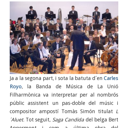
Ja a la segona part, i sota la batuta d´en
Carles
Royo
, la Banda de Música de La Unió
Filharmònica va interpretar per al nombrós
públic assistent un pas-doble del músic i
compositor ampostí Tomàs Simón titulat
L
´Aluet
. Tot seguit,
Saga Candida
del belga Bert
Appermont i com a última obra del