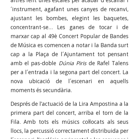
altres fent unes escales per acabar d´escalfar l
´instrument, agafant unes canyes de recanvi,
ajustant les bombes, elegint les baquetes,
concentrant-se… Les ganes de tocar i de
marxar cap al 49è Concert Popular de Bandes
de Música es comencen a notar i la Banda surt
cap a la Plaça de l´Ajuntament tot pensant
amb el pas-doble
Dúnia Piris
de Rafel Talens
per a l´entrada i la segona part del concert. La
nova ubicació de l´escenari en aquells
moments és secundària.
Després de l’actuació de la Lira Ampostina a la
primera part del concert, arriba el torn de la
Fila. Amb tots els músics col·locats als seus
llocs, la percussió correctament distribuida per