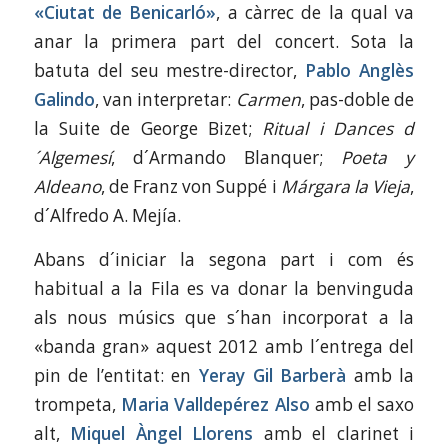
«Ciutat de Benicarló»
, a càrrec de la qual va
anar la primera part del concert. Sota la
batuta del seu mestre-director,
Pablo Anglès
Galindo
, van interpretar:
Carmen
, pas-doble de
la Suite de George Bizet;
Ritual i Dances d
´Algemesí
, d´Armando Blanquer;
Poeta y
Aldeano
, de Franz von Suppé i
Márgara la Vieja
,
d´Alfredo A. Mejía.
Abans d´iniciar la segona part i com és
habitual a la Fila es va donar la benvinguda
als nous músics que s´han incorporat a la
«banda gran» aquest 2012 amb l´entrega del
pin de l’entitat: en
Yeray Gil Barberà
amb la
trompeta,
Maria Valldepérez Also
amb el saxo
alt,
Miquel Àngel Llorens
amb el clarinet i