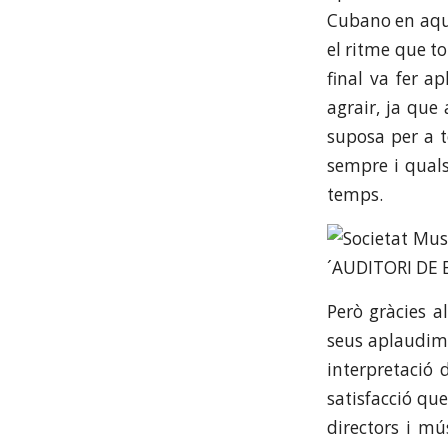
Cubano en aque
el ritme que t
final va fer a
agrair, ja que
suposa per a t
sempre i quals
temps.
Però gràcies a
seus aplaudime
interpretació 
satisfacció qu
directors i mú