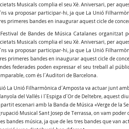
cietats Musicals complia el seu Xè. Aniversari, per aque
e´ns va proposar participar-hi, ja que La Unió Filharm
res primeres bandes en inaugurar aquest cicle de concer
Festival de Bandes de Música Catalanes organitzat p
cietats Musicals complia el seu Xè. Aniversari, per aque
e´ns va proposar participar-hi, ja que La Unió Filharm
tres primeres bandes en inaugurar aquest cicle de concer
andes federades poden expressar el seu treball al públic
mparable, com és l´Auditori de Barcelona.
sió La Unió Filharmònica d´Amposta va actuar junt amb
anyola del Vallés i l´Espiga d´Or de Deltebre, aquest d
artit escenari amb la Banda de Música «Verge de la Se
rupació Musical Sant Josep de Terrassa, on vam poder
e les bandes música, ja que de les tres bandes que van a