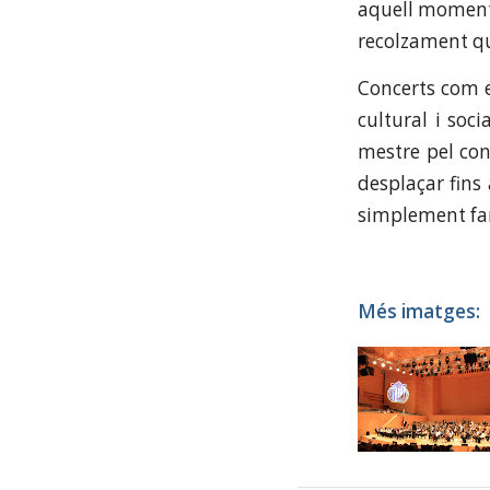
aquell moment 
recolzament qu
Concerts com e
cultural i soc
mestre pel conc
desplaçar fins
simplement fan
Més imatges: