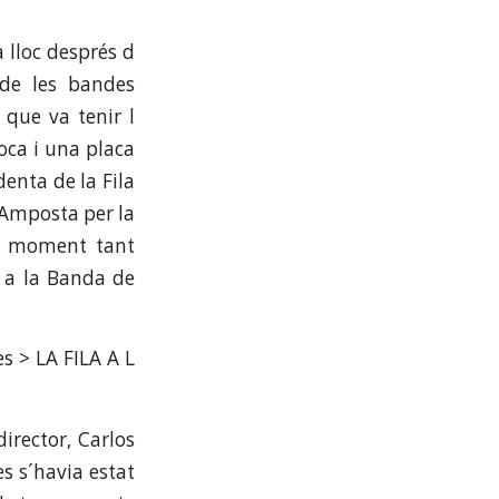
a lloc després d
 de les bandes
 que va tenir l
Roca i una placa
enta de la Fila
´Amposta per la
 el moment tant
t a la Banda de
irector, Carlos
s s´havia estat