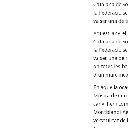
Catalana de So
la Federació s
va ser una de t
Aquest any el 
Catalana de So
la Federació s
va ser una de 
on totes les b
d´un marc inco
En aquella oca
Música de Cerd
canvi hem comp
Montblanc i Ag
versatilitat d