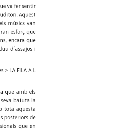
e va fer sentir
uditori. Aquest
 els músics van
gran esforç que
ons, encara que
duu d´assajos i
 ja que amb els
 seva batuta la
mb tota aquesta
s posteriors de
ssionals que en