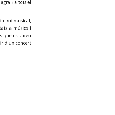
grair a tots el
rimoni musical,
tats a músics i
els que us vàreu
ir d´un concert