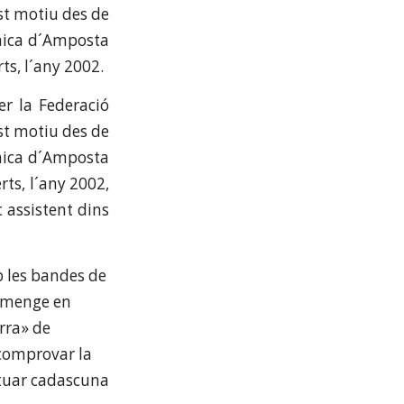
st motiu des de
ònica d´Amposta
ts, l´any 2002.
er la Federació
st motiu des de
ònica d´Amposta
ts, l´any 2002,
 assistent dins
 les bandes de
iumenge en
rra» de
 comprovar la
ctuar cadascuna