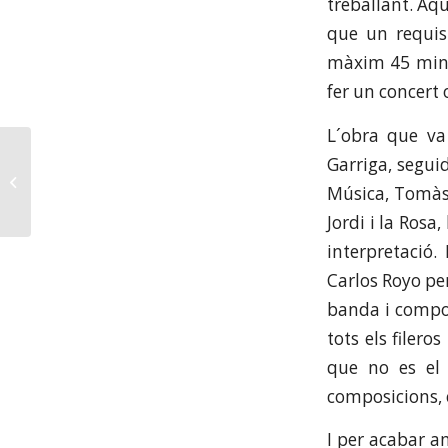
treballant. Aqu
que un requis
màxim 45 minut
fer un concert 
L´obra que va
Garriga, segui
CONCERT AUDITORI DE BARCELONA
Música, Tomàs 
Jordi i la Rosa
interpretació.
Carlos Royo per
banda i compos
tots els filer
que no es el 
composicions, 
I per acabar 