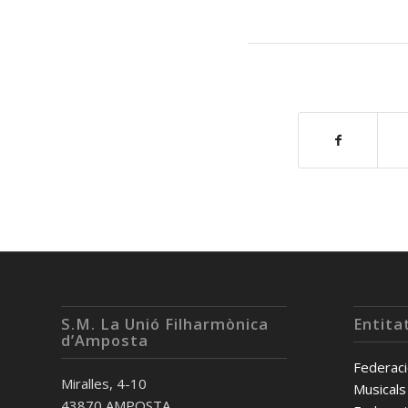
S.M. La Unió Filharmònica
Entita
d’Amposta
Federaci
Miralles, 4-10
Musicals
43870 AMPOSTA