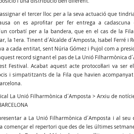
sició i una distribució ben diferent.
n assignar el tercer lloc per a la seva actuació que tindri
ausa on es aprofitar per fer entrega a cadascuna
´un corbatí per a la bandera, que en el cas de la Fila
r, la 1era. Tinent d´Alcalde d´Amposta, Isabel Ferré i 
a cada entitat, sent Núria Gómez i Pujol com a presid
r aquest record signant el pas de La Unió Filharmònica d
est Festival. Acabat aquest acte protocol·lari va ser
ocis i simpatitzants de la Fila que havien acompanya
Barcelona.
resentar a La Unió Filharmònica d´Amposta i al seu d
va començar el repertori que des de les últimes setmane