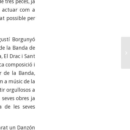
e tres peces, ja
a actuar com a
at possible per
gustí Borgunyó
 de la Banda de
 El Drac i Sant
ica composició i
or de la Banda,
om a músic de la
ir orgullosos a
 seves obres ja
a de les seves
arat un Danzón