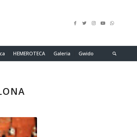
ica
HEMEROTECA
Galeria
Gwido
ELONA