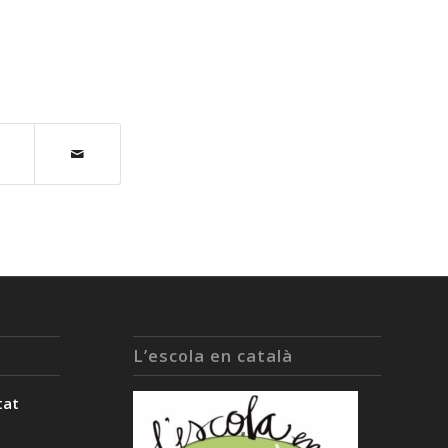
L’escola en català
tat