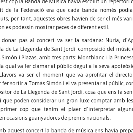
est cop la Banda de Música havia escollit un repertori d
it de la Federació era que cada banda només podi
s, per tant, aquestes obres havien de ser el més vari
on es podessin mostrar peces de diferent estil.
 donar pas al concert va ser la sardana: Núria, d´A
da de La Llegenda de Sant Jordi, composició del músic
Simón i Plazas, amb tres parts: Montblanc i la Princesa,
, la qual va fer clamar al públic degut a la seva apoteòs
 Llavors va ser el moment que va aprofitar el direct
 fer sortir a Tomàs Simón i el va presentar al públic, c
itor de La Llegenda de Sant Jordi, cosa que ens fa sent
os i que poden considerar un gran luxe comptar amb les
primer cop que tenim el plaer d´interpretar algun
en ocasions guanyadores de premis nacionals.
amb aquest concert la banda de música ens havia prep