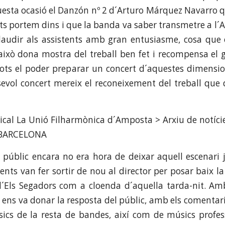
sta ocasió el Danzón nº 2 d´Arturo Márquez Navarro qu
ots portem dins i que la banda va saber transmetre a l´A
plaudir als assistents amb gran entusiasme, cosa que
 això dona mostra del treball ben fet i recompensa el 
ots el poder preparar un concert d´aquestes dimensi
evol concert mereix el reconeixement del treball que 
l públic encara no era hora de deixar aquell escenari
nts van fer sortir de nou al director per posar baix la
d´Els Segadors com a cloenda d´aquella tarda-nit. A
e ens va donar la resposta del públic, amb els comentari
sics de la resta de bandes, així com de músics profe