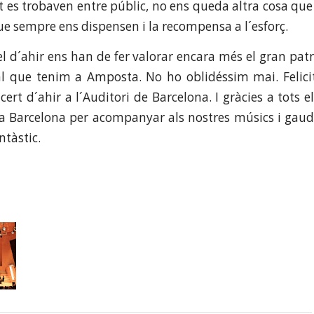
es trobaven entre públic, no ens queda altra cosa que a
e sempre ens dispensen i la recompensa a l´esforç.
l d´ahir ens han de fer valorar encara més el gran pat
ial que tenim a Amposta. No ho oblidéssim mai. Felici
ert d´ahir a l´Auditori de Barcelona. I gràcies a tots 
 a Barcelona per acompanyar als nostres músics i gaud
tàstic.