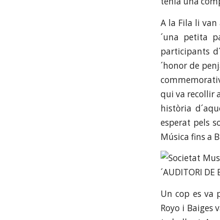
tenia una compo
A la Fila li va
´una petita p
participants d
´honor de penja
commemorativa 
qui va recolli
història d´aqu
esperat pels s
Música fins a 
Un cop es va p
Royo i Baiges 