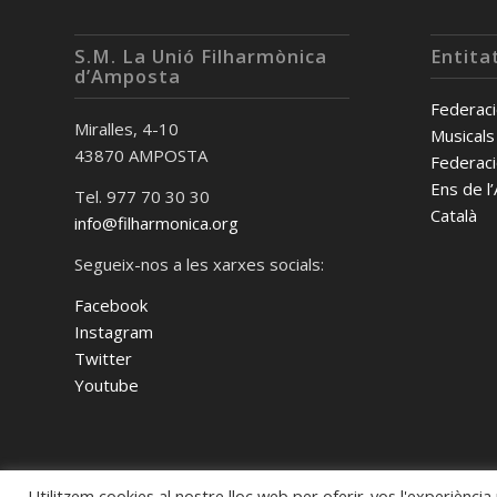
S.M. La Unió Filharmònica
Entita
d’Amposta
Federaci
Miralles, 4-10
Musicals
43870 AMPOSTA
Federaci
Ens de l
Tel. 977 70 30 30
Català
info@filharmonica.org
Segueix-nos a les xarxes socials:
Facebook
Instagram
Twitter
Youtube
Utilitzem cookies al nostre lloc web per oferir-vos l'experiència