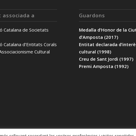
t associada a
Guardons
ó Catalana de Societats
Medalla d’Honor de la Ciu
d’Amposta (2017)
ó Catalana d’Entitats Corals
Entitat declarada d’inter
’Associacionisme Cultural
cultural (1998)
Creu de Sant Jordi (1997)
Premi Amposta (1992)
 més rellevant recordant les vostres preferències i visites repetides.