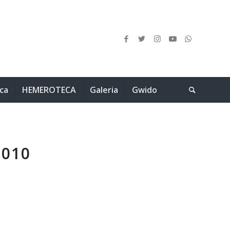
ica
HEMEROTECA
Galeria
Gwido
2010